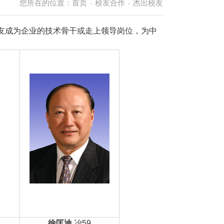
您所在的位置：
首页
校友合作
杰出校友
-
-
友成为企业的技术骨干或走上领导岗位，为中
徐匡迪
冶59