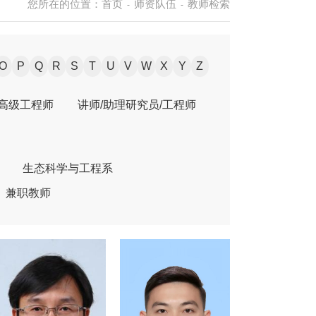
您所在的位置：
首页
师资队伍
教师检索
-
-
O
P
Q
R
S
T
U
V
W
X
Y
Z
/高级工程师
讲师/助理研究员/工程师
生态科学与工程系
兼职教师