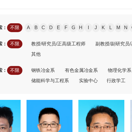
索：
不限
A
B
C
D
E
F
G
H
I
J
K
L
M
N
索：
不限
教授/研究员/正高级工程师
副教授/副研究员
其他
索：
不限
钢铁冶金系
有色金属冶金系
物理化学系
储能科学与工程系
实验中心
行政学工