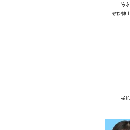
陈永
教授/博
崔旭