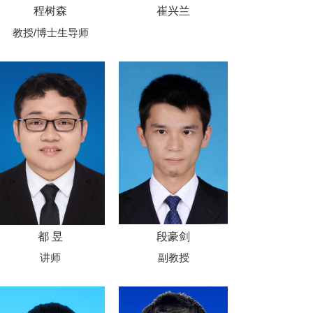
程树森
崔兴兰
教授/博士生导师
都 昱
段豪剑
讲师
副教授