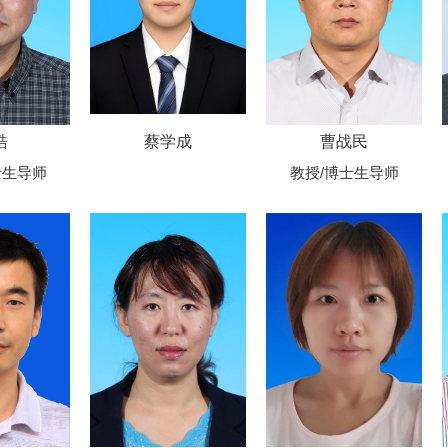
皓
蔡学成
曹战民
士生导师
教授/博士生导师