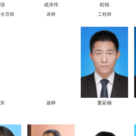
强
成泽伟
程锦
士生导师
讲师
工程师
东
迪林
董延楠