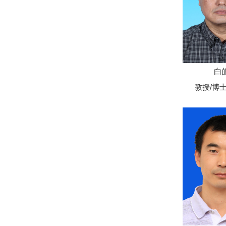
白
教授/博