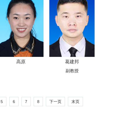
高原
葛建邦
副教授
5
6
7
8
下一页
末页