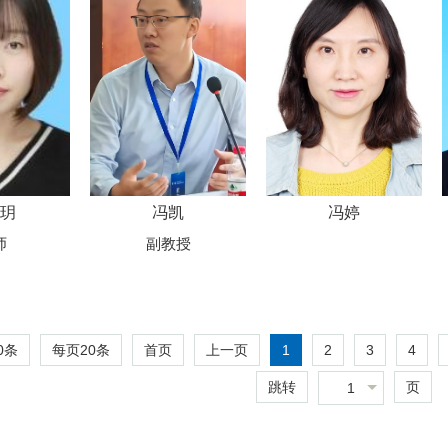
玥
冯凯
冯婷
师
副教授
0条
每页
20
条
1
2
3
4
首页
上一页
跳转
页
1