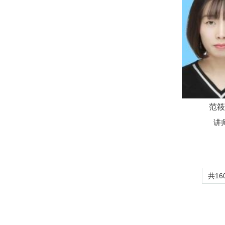
范筱
讲
共16