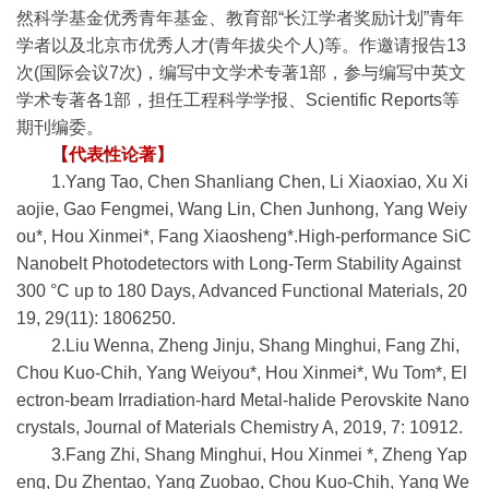
然科学基金优秀青年基金、教育部“长江学者奖励计划”青年
学者以及北京市优秀人才(青年拔尖个人)等。作邀请报告13
次(国际会议7次)，编写中文学术专著1部，参与编写中英文
学术专著各1部，担任工程科学学报、Scientific Reports等
期刊编委。
【代表性论著】
1.Yang Tao, Chen Shanliang Chen, Li Xiaoxiao, Xu Xi
aojie, Gao Fengmei, Wang Lin, Chen Junhong, Yang Weiy
ou*, Hou Xinmei*, Fang Xiaosheng*.High-performance SiC
Nanobelt Photodetectors with Long-Term Stability Against
300 °C up to 180 Days, Advanced Functional Materials, 20
19, 29(11): 1806250.
2.Liu Wenna, Zheng Jinju, Shang Minghui, Fang Zhi,
Chou Kuo-Chih, Yang Weiyou*, Hou Xinmei*, Wu Tom*, El
ectron-beam Irradiation-hard Metal-halide Perovskite Nano
crystals, Journal of Materials Chemistry A, 2019, 7: 10912.
3.Fang Zhi, Shang Minghui, Hou Xinmei *, Zheng Yap
eng, Du Zhentao, Yang Zuobao, Chou Kuo-Chih, Yang We