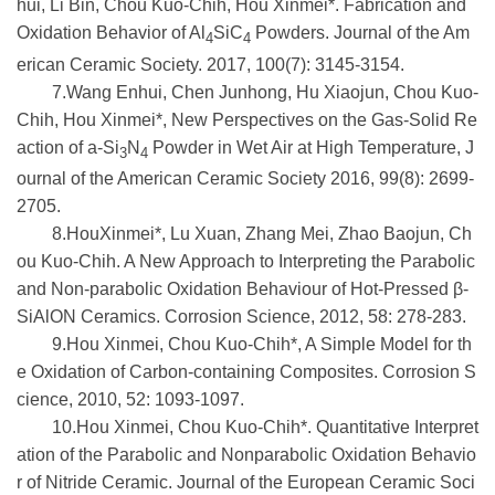
hui, Li Bin, Chou Kuo-Chih, Hou Xinmei*. Fabrication and
Oxidation Behavior of Al
SiC
Powders. Journal of the Am
4
4
erican Ceramic Society. 2017, 100(7): 3145-3154.
7.Wang Enhui, Chen Junhong, Hu Xiaojun, Chou Kuo-
Chih, Hou Xinmei*, New Perspectives on the Gas-Solid Re
action of a-Si
N
Powder in Wet Air at High Temperature, J
3
4
ournal of the American Ceramic Society 2016, 99(8): 2699-
2705.
8.HouXinmei*, Lu Xuan, Zhang Mei, Zhao Baojun, Ch
ou Kuo-Chih. A New Approach to Interpreting the Parabolic
and Non-parabolic Oxidation Behaviour of Hot-Pressed β-
SiAlON Ceramics. Corrosion Science, 2012, 58: 278-283.
9.Hou Xinmei, Chou Kuo-Chih*, A Simple Model for th
e Oxidation of Carbon-containing Composites. Corrosion S
cience, 2010, 52: 1093-1097.
10.Hou Xinmei, Chou Kuo-Chih*. Quantitative Interpret
ation of the Parabolic and Nonparabolic Oxidation Behavio
r of Nitride Ceramic. Journal of the European Ceramic Soci