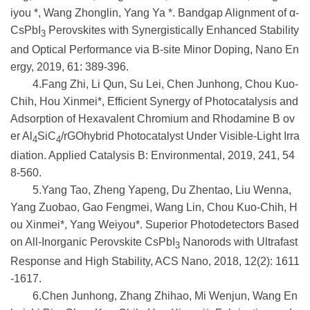
iyou *, Wang Zhonglin, Yang Ya *. Bandgap Alignment of α-
CsPbI
Perovskites with Synergistically Enhanced Stability
3
and Optical Performance via B-site Minor Doping, Nano En
ergy, 2019, 61: 389-396.
4.Fang Zhi, Li Qun, Su Lei, Chen Junhong, Chou Kuo-
Chih, Hou Xinmei*, Efficient Synergy of Photocatalysis and
Adsorption of Hexavalent Chromium and Rhodamine B ov
er Al
SiC
/rGOhybrid Photocatalyst Under Visible-Light Irra
4
4
diation. Applied Catalysis B: Environmental, 2019, 241, 54
8-560.
5.Yang Tao, Zheng Yapeng, Du Zhentao, Liu Wenna,
Yang Zuobao, Gao Fengmei, Wang Lin, Chou Kuo-Chih, H
ou Xinmei*, Yang Weiyou*. Superior Photodetectors Based
on All-Inorganic Perovskite CsPbI
Nanorods with Ultrafast
3
Response and High Stability, ACS Nano, 2018, 12(2): 1611
-1617.
6.Chen Junhong, Zhang Zhihao, Mi Wenjun, Wang En