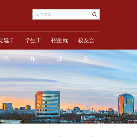
党建工
学生工
招生就
校友合
作
作
业
作