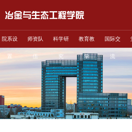
院系设
师资队
科学研
教育教
国际交
置
伍
究
学
流