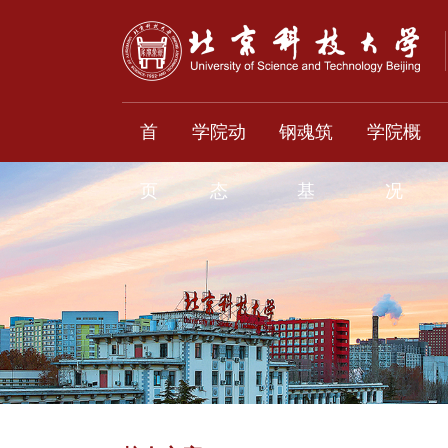
首
学院动
钢魂筑
学院概
页
态
基
况