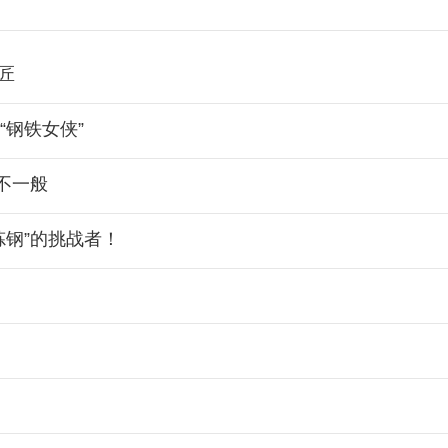
匠
“钢铁女侠”
不一般
炼钢”的挑战者！