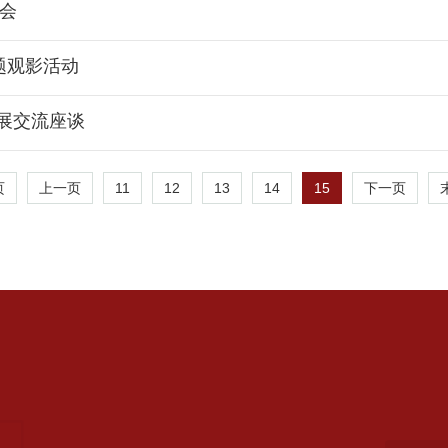
谈会
题观影活动
展交流座谈
11
12
13
14
15
页
上一页
下一页