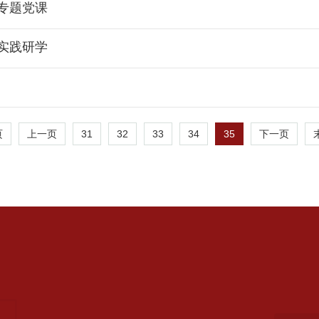
专题党课
实践研学
31
32
33
34
35
页
上一页
下一页