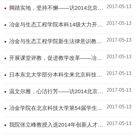
2017-05-13
脚踏实地，坚持不懈――访2014北京科
技大学特等奖学金获得者王若铮
2017-05-13
冶金与生态工程学院本科14级大力开展
年级体育锻炼活动
2017-05-13
冶金与生态工程学院新生法律意识教育
活动顺利举办
2017-05-13
开展课堂评教，促进教学改革――冶金
学院公布2013-2014（第二学期）学生
2017-05-13
课堂评教结果
日本东北大学部分本科生来北京科技大
学交流学习
2017-05-13
温文尔雅，心洁行芳――访2014北京科
技大学特等奖学金获得者文甜洁
2017-05-13
冶金学院在北京科技大学第54届学生综
合运动会中斩获佳绩
2017-05-13
我院张立峰教授入选2014年创新人才推
进计划中青年科技创新领军人才