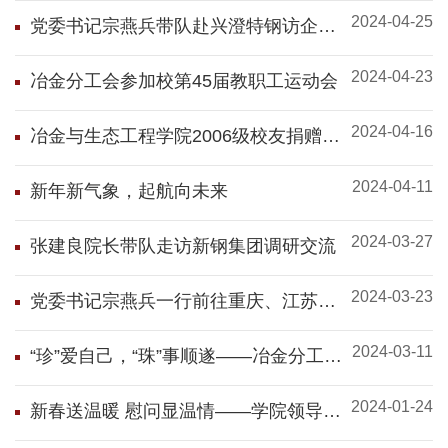
2024-04-25
谈会
党委书记宗燕兵带队赴兴澄特钢访企拓
岗洽谈合作
2024-04-23
冶金分工会参加校第45届教职工运动会
2024-04-16
冶金与生态工程学院2006级校友捐赠
“百炼成钢”泰山石及奖学金
2024-04-11
新年新气象，起航向未来
2024-03-27
张建良院长带队走访新钢集团调研交流
2024-03-23
党委书记宗燕兵一行前往重庆、江苏两
地六所优质高中签约授牌并做科普讲座
2024-03-11
“珍”爱自己，“珠”事顺遂——冶金分工会
开展庆祝国际妇女节活动
2024-01-24
新春送温暖 慰问显温情——学院领导走
访慰问离退休教职工