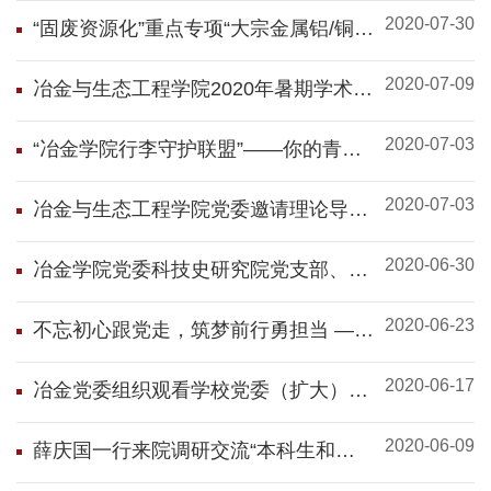
2020-07-30
“固废资源化”重点专项“大宗金属铝/铜再
生过程灰尘高效回收与污染控制技
2020-07-09
术”项目启动会暨实施方案论证会顺利
冶金与生态工程学院2020年暑期学术夏
召开
令营开营仪式顺利举行
2020-07-03
“冶金学院行李守护联盟”——你的青春
我护航
2020-07-03
冶金与生态工程学院党委邀请理论导师
潘建红为全体教职工作报告
2020-06-30
冶金学院党委科技史研究院党支部、朱
荣教授荣获北京高校“两优一先”表彰
2020-06-23
不忘初心跟党走，筑梦前行勇担当 ——
2020届毕业生党员座谈会顺利举行
2020-06-17
冶金党委组织观看学校党委（扩大）会
并紧急布置疫情防控工作
2020-06-09
薛庆国一行来院调研交流“本科生和研
究生选修课程打通培养”试行工作